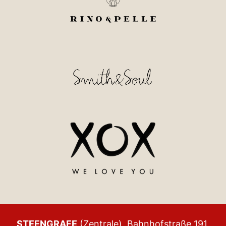
STEENGRAFE
(Zentrale), Bahnhofstraße 191,